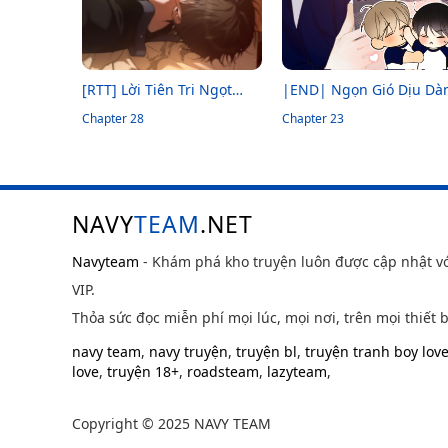
[RTT] Lời Tiên Tri Ngọt
|END| Ngọn Gió Dịu Dà
Ngào Trong Nét Mực
Chapter 28
Chapter 23
NAVY
TEAM
.NET
Navyteam
- Khám phá kho truyện luôn được cập nhật v
VIP.
Thỏa sức đọc miễn phí mọi lúc, mọi nơi, trên mọi thiết b
navy team
,
navy truyện
,
truyện bl
,
truyện tranh boy lov
love
,
truyện 18+
,
roadsteam
,
lazyteam
,
Copyright © 2025 NAVY TEAM