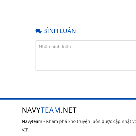
BÌNH LUẬN
NAVY
TEAM
.NET
Navyteam
- Khám phá kho truyện luôn được cập nhật v
VIP.