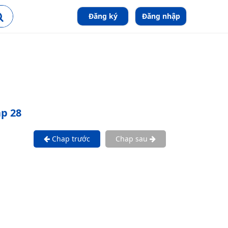
Đăng ký
Đăng nhập
ap 28
Chap trước
Chap sau