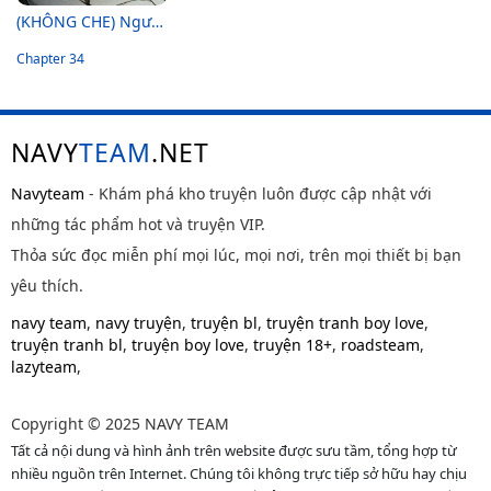
(KHÔNG CHE) Người Chồng Hiến Tế
Chapter 34
NAVY
TEAM
.NET
Navyteam
- Khám phá kho truyện luôn được cập nhật với
những tác phẩm hot và truyện VIP.
Thỏa sức đọc miễn phí mọi lúc, mọi nơi, trên mọi thiết bị bạn
yêu thích.
navy team
,
navy truyện
,
truyện bl
,
truyện tranh boy love
,
truyện tranh bl
,
truyện boy love
,
truyện 18+
,
roadsteam
,
lazyteam
,
Copyright © 2025 NAVY TEAM
Tất cả nội dung và hình ảnh trên website được sưu tầm, tổng hợp từ
nhiều nguồn trên Internet. Chúng tôi không trực tiếp sở hữu hay chịu