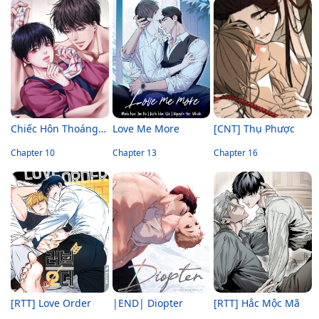
Chiếc Hôn Thoáng Qua
Love Me More
[CNT] Thụ Phược
Chapter 10
Chapter 13
Chapter 16
[RTT] Love Order
|END| Diopter
[RTT] Hắc Mộc Mã