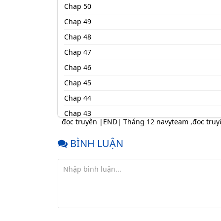
Chap 50
Chap 49
Chap 48
Chap 47
Chap 46
Chap 45
Chap 44
Chap 43
đọc truyện |END| Tháng 12 navyteam
,
đọc tru
Chap 42
BÌNH LUẬN
Chap 41
Chap 40
Chap 39
Chap 38
Chap 37
Chap 36