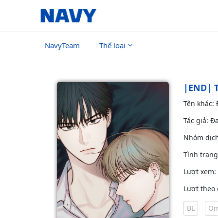
NavyTeam
Thể loại
|END| 
Tên khác:
Tác giả: Đ
Nhóm dịc
Tình trạn
Lượt xem:
Lượt theo 
BL
Om