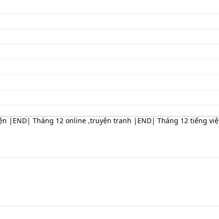
yện |END| Tháng 12 online
,
truyện tranh |END| Tháng 12 tiếng việ