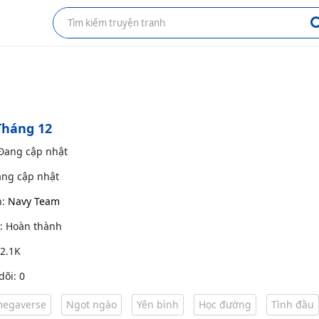
Tháng 12
 Đang cập nhật
ang cập nhật
h:
Navy Team
g: Hoàn thành
 2.1K
dõi: 0
egaverse
Ngọt ngào
Yên bình
Học đường
Tình đầu