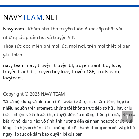
NAVY
TEAM
.NET
Navyteam
- Khám phá kho truyện luôn được cập nhật với
những tác phẩm hot và truyện VIP.
Thỏa sức đọc miễn phí mọi lúc, mọi nơi, trên mọi thiết bị bạn
yêu thích.
navy team
,
navy truyện
,
truyện bl
,
truyện tranh boy love
,
truyện tranh bl
,
truyện boy love
,
truyện 18+
,
roadsteam
,
lazyteam
,
Copyright © 2025 NAVY TEAM
Tất cả nội dung và hình ảnh trên website được sưu tầm, tổng hợp từ
nhiều nguồn trên Internet. Chúng tôi không trực tiếp sở hữu hay chịu
trách nhiệm về tính xác thực tuyệt đối của những thông tin này. Nếu có
bất kỳ nội dung nào vô tình ảnh hưởng đến cá nhân hoặc tổ chức, vui
lòng liên hệ với chúng tôi – chúng tôi sẽ nhanh chóng xem xét và gỡ bỏ
ngay lập tức để đảm bảo quyền lợi của bạn.