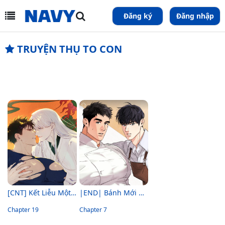
Đăng ký
Đăng nhập
TRUYỆN THỤ TO CON
[CNT] Kết Liễu Một Vị Thần
|END| Bánh Mới Khó Cưỡng
Chapter 19
Chapter 7