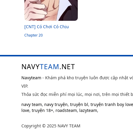
[CNT] Có Chơi Có Chịu
Chapter 20
NAVY
TEAM
.NET
Navyteam
- Khám phá kho truyện luôn được cập nhật v
VIP.
Thỏa sức đọc miễn phí mọi lúc, mọi nơi, trên mọi thiết b
navy team
,
navy truyện
,
truyện bl
,
truyện tranh boy lov
love
,
truyện 18+
,
roadsteam
,
lazyteam
,
Copyright © 2025 NAVY TEAM