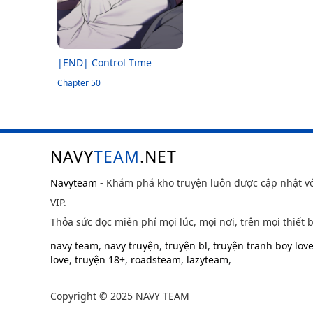
|END| Control Time
Chapter 50
NAVY
TEAM
.NET
Navyteam
- Khám phá kho truyện luôn được cập nhật v
VIP.
Thỏa sức đọc miễn phí mọi lúc, mọi nơi, trên mọi thiết b
navy team
,
navy truyện
,
truyện bl
,
truyện tranh boy lov
love
,
truyện 18+
,
roadsteam
,
lazyteam
,
Copyright © 2025 NAVY TEAM