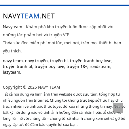
NAVY
TEAM
.NET
Navyteam
- Khám phá kho truyện luôn được cập nhật với
những tác phẩm hot và truyện VIP.
Thỏa sức đọc miễn phí mọi lúc, mọi nơi, trên mọi thiết bị bạn
yêu thích.
navy team
,
navy truyện
,
truyện bl
,
truyện tranh boy love
,
truyện tranh bl
,
truyện boy love
,
truyện 18+
,
roadsteam
,
lazyteam
,
Copyright © 2025 NAVY TEAM
Tất cả nội dung và hình ảnh trên website được sưu tầm, tổng hợp từ
nhiều nguồn trên Internet. Chúng tôi không trực tiếp sở hữu hay chịu
trách nhiệm về tính xác thực tuyệt đối của những thông tin này. Nếu có
bất kỳ nội dung nào vô tình ảnh hưởng đến cá nhân hoặc tổ chức, vui
lòng liên hệ với chúng tôi – chúng tôi sẽ nhanh chóng xem xét và gỡ bỏ
ngay lập tức để đảm bảo quyền lợi của bạn.