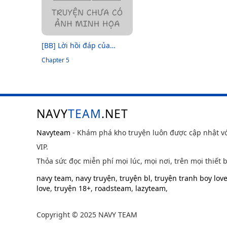
[BB] Lời hồi đáp của
Keanu Reeves
Chapter 5
NAVY
TEAM
.NET
Navyteam
- Khám phá kho truyện luôn được cập nhật v
VIP.
Thỏa sức đọc miễn phí mọi lúc, mọi nơi, trên mọi thiết b
navy team
,
navy truyện
,
truyện bl
,
truyện tranh boy lov
love
,
truyện 18+
,
roadsteam
,
lazyteam
,
Copyright © 2025 NAVY TEAM