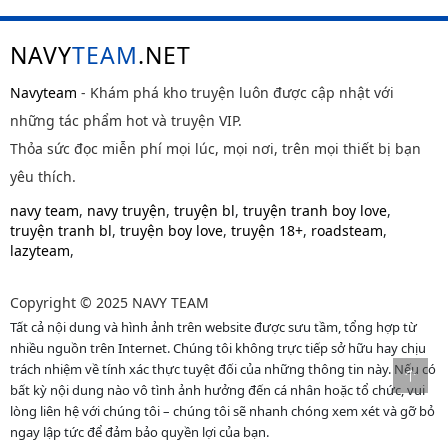
NAVY
TEAM
.NET
Navyteam
- Khám phá kho truyện luôn được cập nhật với
những tác phẩm hot và truyện VIP.
Thỏa sức đọc miễn phí mọi lúc, mọi nơi, trên mọi thiết bị bạn
yêu thích.
navy team
,
navy truyện
,
truyện bl
,
truyện tranh boy love
,
truyện tranh bl
,
truyện boy love
,
truyện 18+
,
roadsteam
,
lazyteam
,
Copyright © 2025 NAVY TEAM
Tất cả nội dung và hình ảnh trên website được sưu tầm, tổng hợp từ
nhiều nguồn trên Internet. Chúng tôi không trực tiếp sở hữu hay chịu
trách nhiệm về tính xác thực tuyệt đối của những thông tin này. Nếu có
bất kỳ nội dung nào vô tình ảnh hưởng đến cá nhân hoặc tổ chức, vui
lòng liên hệ với chúng tôi – chúng tôi sẽ nhanh chóng xem xét và gỡ bỏ
ngay lập tức để đảm bảo quyền lợi của bạn.