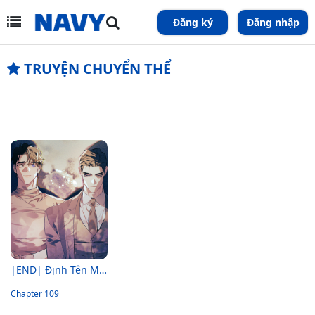
Đăng ký
Đăng nhập
TRUYỆN CHUYỂN THỂ
|END| Định Tên Mối Quan Hệ
Chapter 109