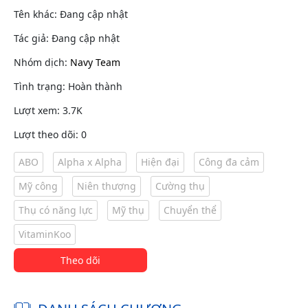
Tên khác: Đang cập nhật
Tác giả: Đang cập nhật
Nhóm dịch:
Navy Team
Tình trạng: Hoàn thành
Lượt xem: 3.7K
Lượt theo dõi: 0
ABO
Alpha x Alpha
Hiện đại
Công đa cảm
Mỹ công
Niên thượng
Cường thụ
Thụ có năng lực
Mỹ thụ
Chuyển thể
VitaminKoo
Theo dõi