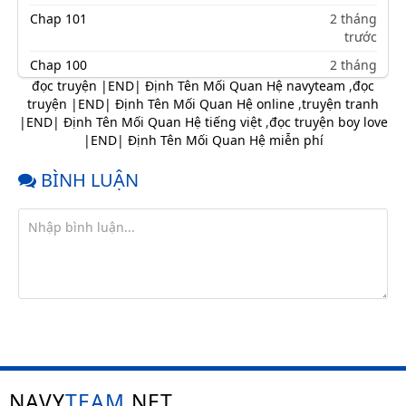
Chap 101
2 tháng
trước
Chap 100
2 tháng
trước
đọc truyện |END| Định Tên Mối Quan Hệ navyteam
,
đọc
truyện |END| Định Tên Mối Quan Hệ online
,
truyện tranh
Chap 99
2 tháng
|END| Định Tên Mối Quan Hệ tiếng việt
,
đọc truyện boy love
trước
|END| Định Tên Mối Quan Hệ miễn phí
Chap 98
2 tháng
trước
BÌNH LUẬN
Chap 97
2 tháng
trước
Chap 96
2 tháng
trước
Chap 95
2 tháng
trước
Chap 94
2 tháng
trước
Chap 93
2 tháng
NAVY
TEAM
.NET