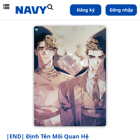
Đăng ký
Đăng nhập
|END| Định Tên Mối Quan Hệ