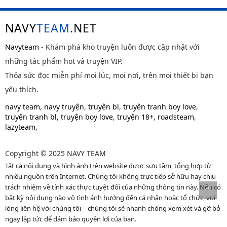
NAVY
TEAM
.NET
Navyteam
- Khám phá kho truyện luôn được cập nhật với
những tác phẩm hot và truyện VIP.
Thỏa sức đọc miễn phí mọi lúc, mọi nơi, trên mọi thiết bị bạn
yêu thích.
navy team
,
navy truyện
,
truyện bl
,
truyện tranh boy love
,
truyện tranh bl
,
truyện boy love
,
truyện 18+
,
roadsteam
,
lazyteam
,
Copyright © 2025 NAVY TEAM
Tất cả nội dung và hình ảnh trên website được sưu tầm, tổng hợp từ
nhiều nguồn trên Internet. Chúng tôi không trực tiếp sở hữu hay chịu
trách nhiệm về tính xác thực tuyệt đối của những thông tin này. Nếu có
bất kỳ nội dung nào vô tình ảnh hưởng đến cá nhân hoặc tổ chức, vui
lòng liên hệ với chúng tôi – chúng tôi sẽ nhanh chóng xem xét và gỡ bỏ
ngay lập tức để đảm bảo quyền lợi của bạn.