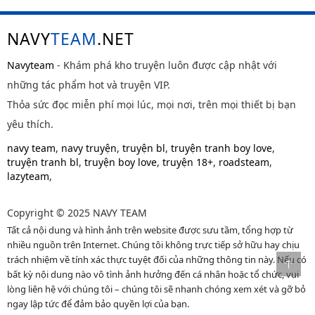
NAVY
TEAM
.NET
Navyteam
- Khám phá kho truyện luôn được cập nhật với
những tác phẩm hot và truyện VIP.
Thỏa sức đọc miễn phí mọi lúc, mọi nơi, trên mọi thiết bị bạn
yêu thích.
navy team
,
navy truyện
,
truyện bl
,
truyện tranh boy love
,
truyện tranh bl
,
truyện boy love
,
truyện 18+
,
roadsteam
,
lazyteam
,
Copyright © 2025 NAVY TEAM
Tất cả nội dung và hình ảnh trên website được sưu tầm, tổng hợp từ
nhiều nguồn trên Internet. Chúng tôi không trực tiếp sở hữu hay chịu
trách nhiệm về tính xác thực tuyệt đối của những thông tin này. Nếu có
bất kỳ nội dung nào vô tình ảnh hưởng đến cá nhân hoặc tổ chức, vui
lòng liên hệ với chúng tôi – chúng tôi sẽ nhanh chóng xem xét và gỡ bỏ
ngay lập tức để đảm bảo quyền lợi của bạn.