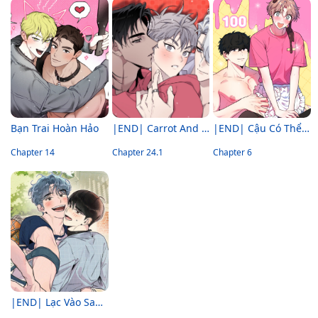
Bạn Trai Hoàn Hảo
|END| Carrot And Stick
|END| Cậu Có Thể Ngừng Thích Tôi Được Không?!
Chapter 14
Chapter 24.1
Chapter 6
|END| Lạc Vào Samcheonpo