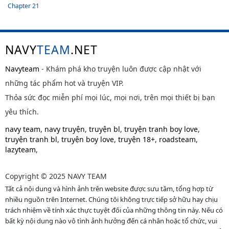
Chapter 21
NAVY
TEAM
.NET
Navyteam
- Khám phá kho truyện luôn được cập nhật với
những tác phẩm hot và truyện VIP.
Thỏa sức đọc miễn phí mọi lúc, mọi nơi, trên mọi thiết bị bạn
yêu thích.
navy team
,
navy truyện
,
truyện bl
,
truyện tranh boy love
,
truyện tranh bl
,
truyện boy love
,
truyện 18+
,
roadsteam
,
lazyteam
,
Copyright © 2025 NAVY TEAM
Tất cả nội dung và hình ảnh trên website được sưu tầm, tổng hợp từ
nhiều nguồn trên Internet. Chúng tôi không trực tiếp sở hữu hay chịu
trách nhiệm về tính xác thực tuyệt đối của những thông tin này. Nếu có
bất kỳ nội dung nào vô tình ảnh hưởng đến cá nhân hoặc tổ chức, vui