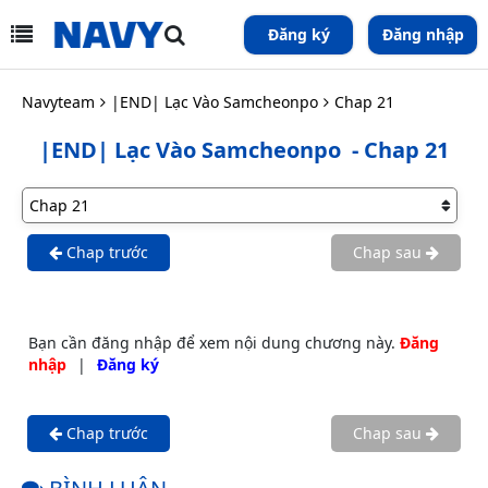
Đăng ký
Đăng nhập
Navyteam
|END| Lạc Vào Samcheonpo
Chap 21
|END| Lạc Vào Samcheonpo
- Chap 21
Chap trước
Chap sau
Bạn cần đăng nhập để xem nội dung chương này.
Đăng
nhập
|
Đăng ký
Chap trước
Chap sau