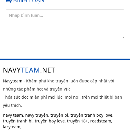
BÌNH LUẬN
NAVY
TEAM
.NET
Navyteam
- Khám phá kho truyện luôn được cập nhật với
những tác phẩm hot và truyện VIP.
Thỏa sức đọc miễn phí mọi lúc, mọi nơi, trên mọi thiết bị bạn
yêu thích.
navy team
,
navy truyện
,
truyện bl
,
truyện tranh boy love
,
truyện tranh bl
,
truyện boy love
,
truyện 18+
,
roadsteam
,
lazyteam
,