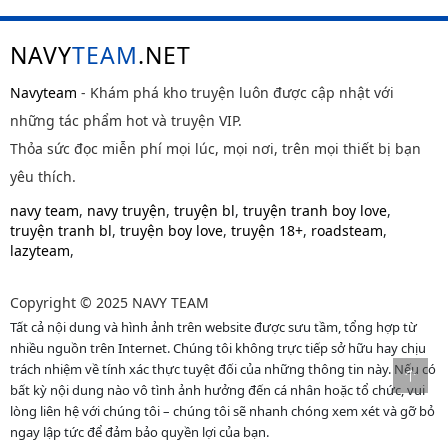
NAVY
TEAM
.NET
Navyteam
- Khám phá kho truyện luôn được cập nhật với
những tác phẩm hot và truyện VIP.
Thỏa sức đọc miễn phí mọi lúc, mọi nơi, trên mọi thiết bị bạn
yêu thích.
navy team
,
navy truyện
,
truyện bl
,
truyện tranh boy love
,
truyện tranh bl
,
truyện boy love
,
truyện 18+
,
roadsteam
,
lazyteam
,
Copyright © 2025 NAVY TEAM
Tất cả nội dung và hình ảnh trên website được sưu tầm, tổng hợp từ
nhiều nguồn trên Internet. Chúng tôi không trực tiếp sở hữu hay chịu
trách nhiệm về tính xác thực tuyệt đối của những thông tin này. Nếu có
bất kỳ nội dung nào vô tình ảnh hưởng đến cá nhân hoặc tổ chức, vui
lòng liên hệ với chúng tôi – chúng tôi sẽ nhanh chóng xem xét và gỡ bỏ
ngay lập tức để đảm bảo quyền lợi của bạn.