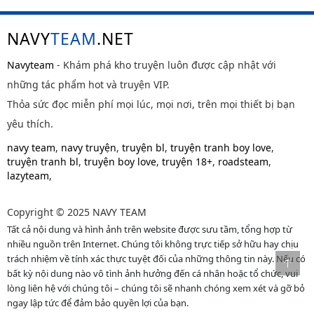
NAVY
TEAM
.NET
Navyteam
- Khám phá kho truyện luôn được cập nhật với
những tác phẩm hot và truyện VIP.
Thỏa sức đọc miễn phí mọi lúc, mọi nơi, trên mọi thiết bị bạn
yêu thích.
navy team
,
navy truyện
,
truyện bl
,
truyện tranh boy love
,
truyện tranh bl
,
truyện boy love
,
truyện 18+
,
roadsteam
,
lazyteam
,
Copyright © 2025 NAVY TEAM
Tất cả nội dung và hình ảnh trên website được sưu tầm, tổng hợp từ
nhiều nguồn trên Internet. Chúng tôi không trực tiếp sở hữu hay chịu
trách nhiệm về tính xác thực tuyệt đối của những thông tin này. Nếu có
bất kỳ nội dung nào vô tình ảnh hưởng đến cá nhân hoặc tổ chức, vui
lòng liên hệ với chúng tôi – chúng tôi sẽ nhanh chóng xem xét và gỡ bỏ
ngay lập tức để đảm bảo quyền lợi của bạn.