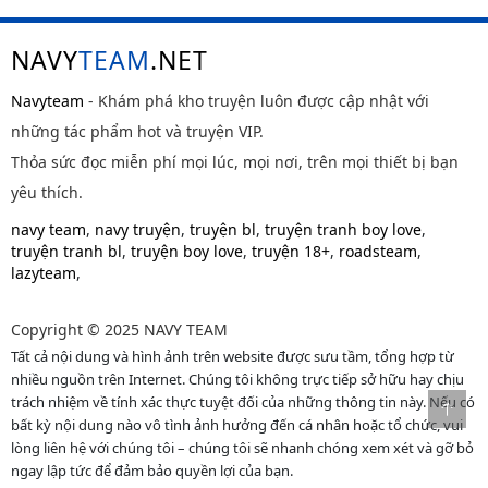
NAVY
TEAM
.NET
Navyteam
- Khám phá kho truyện luôn được cập nhật với
những tác phẩm hot và truyện VIP.
Thỏa sức đọc miễn phí mọi lúc, mọi nơi, trên mọi thiết bị bạn
yêu thích.
navy team
,
navy truyện
,
truyện bl
,
truyện tranh boy love
,
truyện tranh bl
,
truyện boy love
,
truyện 18+
,
roadsteam
,
lazyteam
,
Copyright © 2025 NAVY TEAM
Tất cả nội dung và hình ảnh trên website được sưu tầm, tổng hợp từ
nhiều nguồn trên Internet. Chúng tôi không trực tiếp sở hữu hay chịu
trách nhiệm về tính xác thực tuyệt đối của những thông tin này. Nếu có
bất kỳ nội dung nào vô tình ảnh hưởng đến cá nhân hoặc tổ chức, vui
lòng liên hệ với chúng tôi – chúng tôi sẽ nhanh chóng xem xét và gỡ bỏ
ngay lập tức để đảm bảo quyền lợi của bạn.