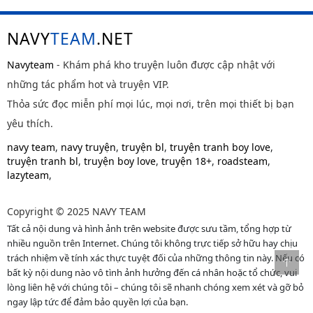
NAVY
TEAM
.NET
Navyteam
- Khám phá kho truyện luôn được cập nhật với
những tác phẩm hot và truyện VIP.
Thỏa sức đọc miễn phí mọi lúc, mọi nơi, trên mọi thiết bị bạn
yêu thích.
navy team
,
navy truyện
,
truyện bl
,
truyện tranh boy love
,
truyện tranh bl
,
truyện boy love
,
truyện 18+
,
roadsteam
,
lazyteam
,
Copyright © 2025 NAVY TEAM
Tất cả nội dung và hình ảnh trên website được sưu tầm, tổng hợp từ
nhiều nguồn trên Internet. Chúng tôi không trực tiếp sở hữu hay chịu
trách nhiệm về tính xác thực tuyệt đối của những thông tin này. Nếu có
bất kỳ nội dung nào vô tình ảnh hưởng đến cá nhân hoặc tổ chức, vui
lòng liên hệ với chúng tôi – chúng tôi sẽ nhanh chóng xem xét và gỡ bỏ
ngay lập tức để đảm bảo quyền lợi của bạn.