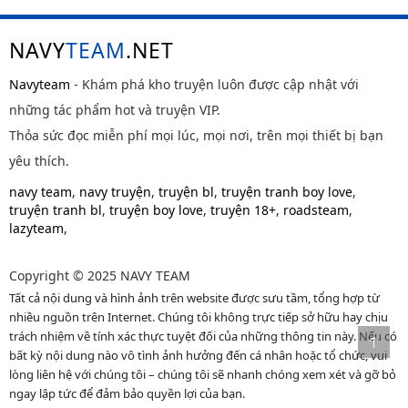
NAVY
TEAM
.NET
Navyteam
- Khám phá kho truyện luôn được cập nhật với
những tác phẩm hot và truyện VIP.
Thỏa sức đọc miễn phí mọi lúc, mọi nơi, trên mọi thiết bị bạn
yêu thích.
navy team
,
navy truyện
,
truyện bl
,
truyện tranh boy love
,
truyện tranh bl
,
truyện boy love
,
truyện 18+
,
roadsteam
,
lazyteam
,
Copyright © 2025 NAVY TEAM
Tất cả nội dung và hình ảnh trên website được sưu tầm, tổng hợp từ
nhiều nguồn trên Internet. Chúng tôi không trực tiếp sở hữu hay chịu
trách nhiệm về tính xác thực tuyệt đối của những thông tin này. Nếu có
bất kỳ nội dung nào vô tình ảnh hưởng đến cá nhân hoặc tổ chức, vui
lòng liên hệ với chúng tôi – chúng tôi sẽ nhanh chóng xem xét và gỡ bỏ
ngay lập tức để đảm bảo quyền lợi của bạn.