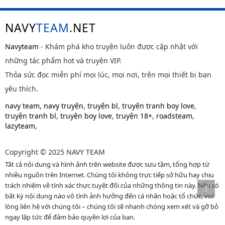
NAVY
TEAM
.NET
Navyteam
- Khám phá kho truyện luôn được cập nhật với
những tác phẩm hot và truyện VIP.
Thỏa sức đọc miễn phí mọi lúc, mọi nơi, trên mọi thiết bị bạn
yêu thích.
navy team
,
navy truyện
,
truyện bl
,
truyện tranh boy love
,
truyện tranh bl
,
truyện boy love
,
truyện 18+
,
roadsteam
,
lazyteam
,
Copyright © 2025 NAVY TEAM
Tất cả nội dung và hình ảnh trên website được sưu tầm, tổng hợp từ
nhiều nguồn trên Internet. Chúng tôi không trực tiếp sở hữu hay chịu
trách nhiệm về tính xác thực tuyệt đối của những thông tin này. Nếu có
bất kỳ nội dung nào vô tình ảnh hưởng đến cá nhân hoặc tổ chức, vui
lòng liên hệ với chúng tôi – chúng tôi sẽ nhanh chóng xem xét và gỡ bỏ
ngay lập tức để đảm bảo quyền lợi của bạn.