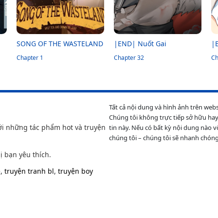
SONG OF THE WASTELAND
|END| Nuốt Gai
|
Chapter 1
Chapter 32
N
Ch
Tất cả nội dung và hình ảnh trên web
Chúng tôi không trực tiếp sở hữu hay
ới những tác phẩm hot và truyện
tin này. Nếu có bất kỳ nội dung nào v
chúng tôi – chúng tôi sẽ nhanh chóng
ị bạn yêu thích.
e
,
truyện tranh bl
,
truyện boy