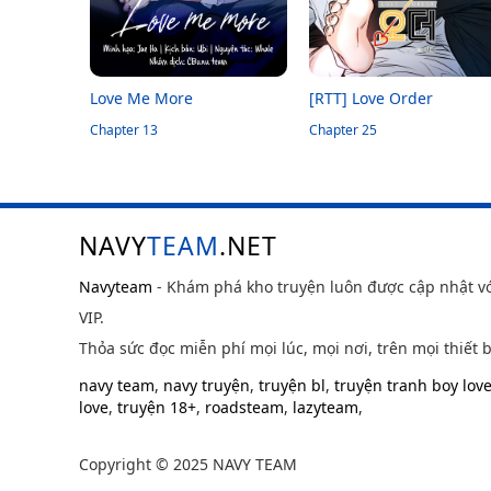
Love Me More
[RTT] Love Order
Chapter 13
Chapter 25
NAVY
TEAM
.NET
Navyteam
- Khám phá kho truyện luôn được cập nhật v
VIP.
Thỏa sức đọc miễn phí mọi lúc, mọi nơi, trên mọi thiết b
navy team
,
navy truyện
,
truyện bl
,
truyện tranh boy lov
love
,
truyện 18+
,
roadsteam
,
lazyteam
,
Copyright © 2025 NAVY TEAM