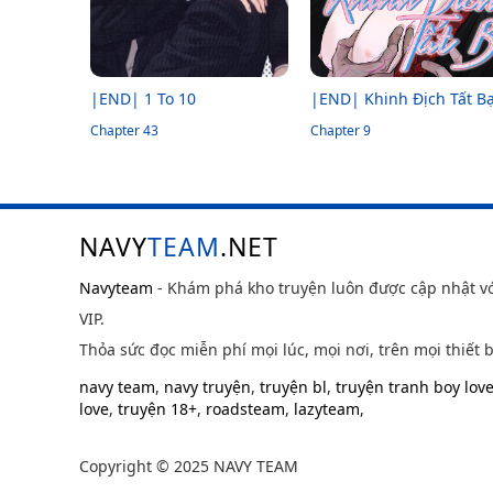
|END| 1 To 10
|END| Khinh Địch Tất Bạ
Chapter 43
Chapter 9
NAVY
TEAM
.NET
Navyteam
- Khám phá kho truyện luôn được cập nhật v
VIP.
Thỏa sức đọc miễn phí mọi lúc, mọi nơi, trên mọi thiết b
navy team
,
navy truyện
,
truyện bl
,
truyện tranh boy lov
love
,
truyện 18+
,
roadsteam
,
lazyteam
,
Copyright © 2025 NAVY TEAM