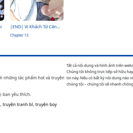
i
|END| Vị Khách Từ Căn
Nhà Phía Sau
Chapter 13
Tất cả nội dung và hình ảnh trên web
Chúng tôi không trực tiếp sở hữu hay
ới những tác phẩm hot và truyện
tin này. Nếu có bất kỳ nội dung nào v
chúng tôi – chúng tôi sẽ nhanh chóng
ị bạn yêu thích.
e
,
truyện tranh bl
,
truyện boy