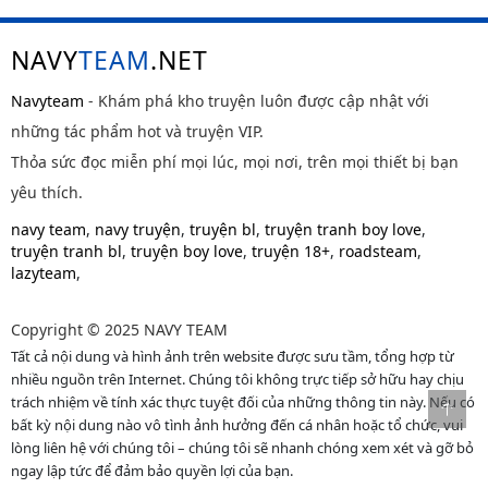
NAVY
TEAM
.NET
Navyteam
- Khám phá kho truyện luôn được cập nhật với
những tác phẩm hot và truyện VIP.
Thỏa sức đọc miễn phí mọi lúc, mọi nơi, trên mọi thiết bị bạn
yêu thích.
navy team
,
navy truyện
,
truyện bl
,
truyện tranh boy love
,
truyện tranh bl
,
truyện boy love
,
truyện 18+
,
roadsteam
,
lazyteam
,
Copyright © 2025 NAVY TEAM
Tất cả nội dung và hình ảnh trên website được sưu tầm, tổng hợp từ
nhiều nguồn trên Internet. Chúng tôi không trực tiếp sở hữu hay chịu
trách nhiệm về tính xác thực tuyệt đối của những thông tin này. Nếu có
bất kỳ nội dung nào vô tình ảnh hưởng đến cá nhân hoặc tổ chức, vui
lòng liên hệ với chúng tôi – chúng tôi sẽ nhanh chóng xem xét và gỡ bỏ
ngay lập tức để đảm bảo quyền lợi của bạn.