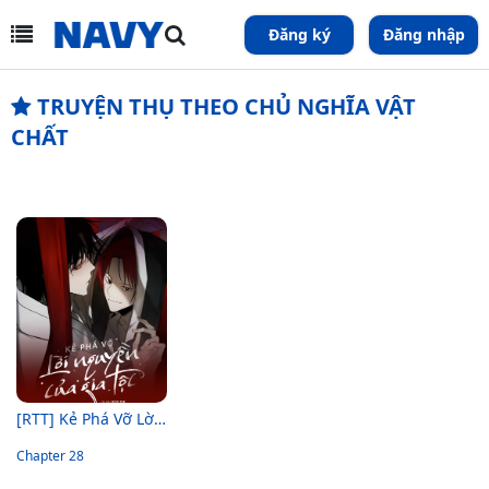
Đăng ký
Đăng nhập
TRUYỆN THỤ THEO CHỦ NGHĨA VẬT
CHẤT
[RTT] Kẻ Phá Vỡ Lời Nguyền Của Gia Tộc
Chapter 28