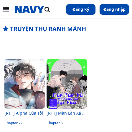
Đăng ký
Đăng nhập
TRUYỆN THỤ RANH MÃNH
[RTT] Alpha Của Tôi
[RTT] Màn Lăn Xả Của Kẻ Đóng Vai Nạn Nhân
Chapter 27
Chapter 5