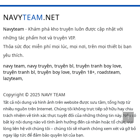
NAVY
TEAM
.NET
Navyteam
- Khám phá kho truyện luôn được cập nhật với
những tác phẩm hot và truyện VIP.
Thỏa sức đọc miễn phí mọi lúc, mọi nơi, trên mọi thiết bị bạn
yêu thích.
navy team
,
navy truyện
,
truyện bl
,
truyện tranh boy love
,
truyện tranh bl
,
truyện boy love
,
truyện 18+
,
roadsteam
,
lazyteam
,
Copyright © 2025 NAVY TEAM
Tất cả nội dung và hình ảnh trên website được sưu tầm, tổng hợp từ
nhiều nguồn trên Internet. Chúng tôi không trực tiếp sở hữu hay chịu
trách nhiệm về tính xác thực tuyệt đối của những thông tin này. Nếu có
bất kỳ nội dung nào vô tình ảnh hưởng đến cá nhân hoặc tổ chức, vui
lòng liên hệ với chúng tôi – chúng tôi sẽ nhanh chóng xem xét và gỡ bỏ
ngay lập tức để đảm bảo quyền lợi của bạn.