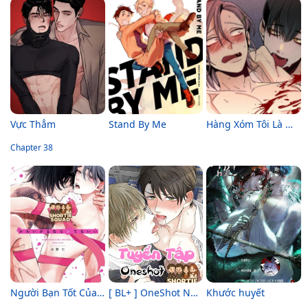
Vực Thẳm
Stand By Me
Hàng Xóm Tôi Là Ma Cà Rồng
Chapter 38
Người Bạn Tốt Của Anh
[ BL+ ] OneShot Nhà Shortie Squad Trồng
Khước huyết