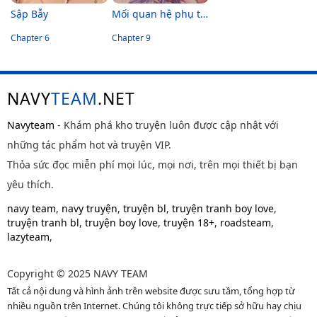
Sập Bẫy
Mối quan hệ phụ thuộc!
Chapter 6
Chapter 9
NAVY
TEAM
.NET
Navyteam
- Khám phá kho truyện luôn được cập nhật với
những tác phẩm hot và truyện VIP.
Thỏa sức đọc miễn phí mọi lúc, mọi nơi, trên mọi thiết bị bạn
yêu thích.
navy team
,
navy truyện
,
truyện bl
,
truyện tranh boy love
,
truyện tranh bl
,
truyện boy love
,
truyện 18+
,
roadsteam
,
lazyteam
,
Copyright © 2025 NAVY TEAM
Tất cả nội dung và hình ảnh trên website được sưu tầm, tổng hợp từ
nhiều nguồn trên Internet. Chúng tôi không trực tiếp sở hữu hay chịu