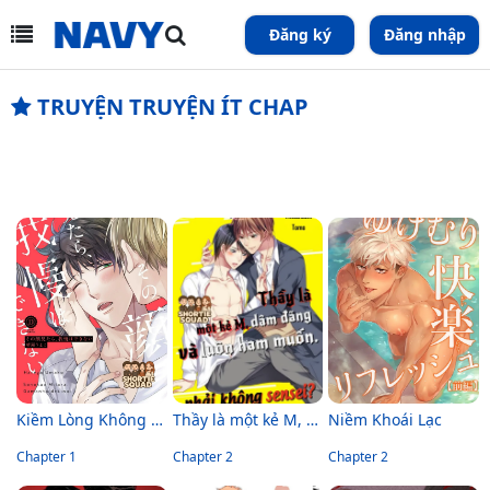
Đăng ký
Đăng nhập
TRUYỆN TRUYỆN ÍT CHAP
Kiềm Lòng Không Nổi Trước Vẻ Mặt Đó Của Anh
Thầy là một kẻ M, dâm đãng và luôn ham muốn, phải không sensei?
Niềm Khoái Lạc
Chapter 1
Chapter 2
Chapter 2