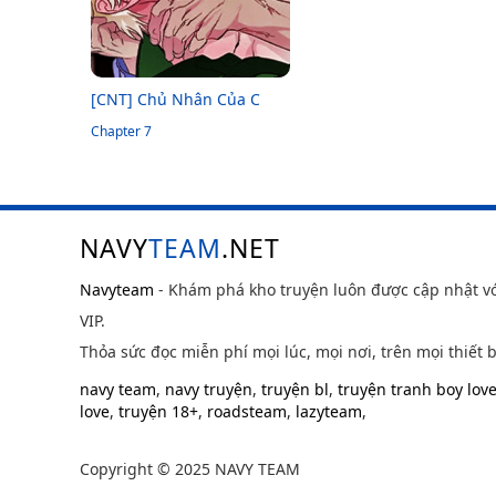
[CNT] Chủ Nhân Của C
Chapter 7
NAVY
TEAM
.NET
Navyteam
- Khám phá kho truyện luôn được cập nhật v
VIP.
Thỏa sức đọc miễn phí mọi lúc, mọi nơi, trên mọi thiết b
navy team
,
navy truyện
,
truyện bl
,
truyện tranh boy lov
love
,
truyện 18+
,
roadsteam
,
lazyteam
,
Copyright © 2025 NAVY TEAM