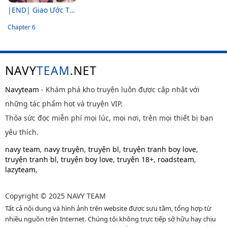
|END| Giao Ước Thiện Chí Và Công Bằng
Chapter 6
NAVY
TEAM
.NET
Navyteam
- Khám phá kho truyện luôn được cập nhật với
những tác phẩm hot và truyện VIP.
Thỏa sức đọc miễn phí mọi lúc, mọi nơi, trên mọi thiết bị bạn
yêu thích.
navy team
,
navy truyện
,
truyện bl
,
truyện tranh boy love
,
truyện tranh bl
,
truyện boy love
,
truyện 18+
,
roadsteam
,
lazyteam
,
Copyright © 2025 NAVY TEAM
Tất cả nội dung và hình ảnh trên website được sưu tầm, tổng hợp từ
nhiều nguồn trên Internet. Chúng tôi không trực tiếp sở hữu hay chịu