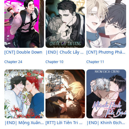
[CNT] Double Down
|END| Chuốc Lấy Tai Ương
[CNT] Phương Pháp Nhắm Trúng X
Chapter 24
Chapter 10
Chapter 11
|END| Mộng Xuân Thì
[RTT] Lời Tiên Tri Ngọt Ngào Trong Nét Mực
|END| Khinh Địch Tất Bại