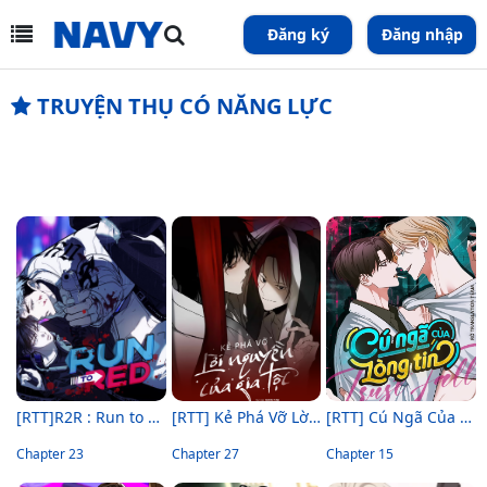
Đăng ký
Đăng nhập
TRUYỆN THỤ CÓ NĂNG LỰC
[RTT]R2R : Run to Red
[RTT] Kẻ Phá Vỡ Lời Nguyền Của Gia Tộc
[RTT] Cú Ngã Của Lòng Tin
Chapter 23
Chapter 27
Chapter 15