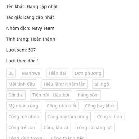
Tên khác: Đang cập nhật
Tác giả: Đang cập nhật
Nhóm dịch:
Navy Team
Tình trạng: Hoàn thành
Lượt xem: 507
Lượt theo dõi: 1
BL
Manhwa
Hiện đại
Đơn phương
Mối tình đầu
Hiểu lầm/ Nhầm lẫn
tái ngộ
Đối thủ
Tiền bối - Hậu bối
hàng xóm
Mỹ nhân công
Công nhỏ tuổi
Công hay khóc
Công mè nheo
Công hay làm nũng
Công si tình
Công trẻ con
Công láu cá
công có năng lực
Công kính trọng
Công thẳng tiến