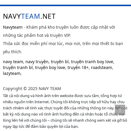
NAVY
TEAM
.NET
Navyteam
- Khám phá kho truyện luôn được cập nhật với
những tác phẩm hot và truyện VIP.
Thỏa sức đọc miễn phí mọi lúc, mọi nơi, trên mọi thiết bị bạn
yêu thích.
navy team
,
navy truyện
,
truyện bl
,
truyện tranh boy love
,
truyện tranh bl
,
truyện boy love
,
truyện 18+
,
roadsteam
,
lazyteam
,
Copyright © 2025 NAVY TEAM
Tất cả nội dung và hình ảnh trên website được sưu tầm, tổng hợp từ
nhiều nguồn trên Internet. Chúng tôi không trực tiếp sở hữu hay chịu
trách nhiệm về tính xác thực tuyệt đối của những thông tin này. Nếu có
bất kỳ nội dung nào vô tình ảnh hưởng đến cá nhân hoặc tổ chức, vui
lòng liên hệ với chúng tôi – chúng tôi sẽ nhanh chóng xem xét và gỡ bỏ
ngay lập tức để đảm bảo quyền lợi của bạn.