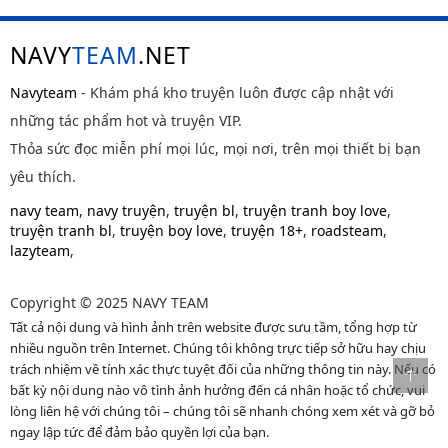
NAVY
TEAM
.NET
Navyteam
- Khám phá kho truyện luôn được cập nhật với
những tác phẩm hot và truyện VIP.
Thỏa sức đọc miễn phí mọi lúc, mọi nơi, trên mọi thiết bị bạn
yêu thích.
navy team
,
navy truyện
,
truyện bl
,
truyện tranh boy love
,
truyện tranh bl
,
truyện boy love
,
truyện 18+
,
roadsteam
,
lazyteam
,
Copyright © 2025 NAVY TEAM
Tất cả nội dung và hình ảnh trên website được sưu tầm, tổng hợp từ
nhiều nguồn trên Internet. Chúng tôi không trực tiếp sở hữu hay chịu
trách nhiệm về tính xác thực tuyệt đối của những thông tin này. Nếu có
bất kỳ nội dung nào vô tình ảnh hưởng đến cá nhân hoặc tổ chức, vui
lòng liên hệ với chúng tôi – chúng tôi sẽ nhanh chóng xem xét và gỡ bỏ
ngay lập tức để đảm bảo quyền lợi của bạn.