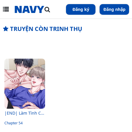
Đăng ký
Đăng nhập
TRUYỆN CÒN TRINH THỤ
|END| Làm Tình Cũng Cần Luyện Tập Nữa Sao
Chapter 54