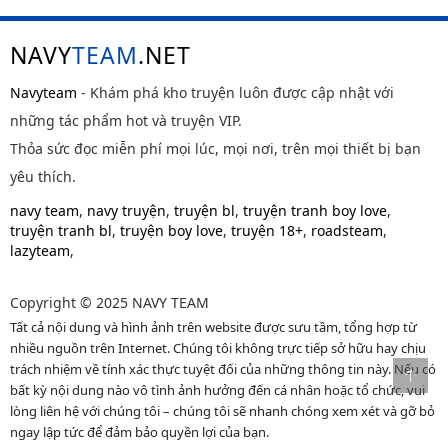
NAVY
TEAM
.NET
Navyteam
- Khám phá kho truyện luôn được cập nhật với
những tác phẩm hot và truyện VIP.
Thỏa sức đọc miễn phí mọi lúc, mọi nơi, trên mọi thiết bị bạn
yêu thích.
navy team
,
navy truyện
,
truyện bl
,
truyện tranh boy love
,
truyện tranh bl
,
truyện boy love
,
truyện 18+
,
roadsteam
,
lazyteam
,
Copyright © 2025 NAVY TEAM
Tất cả nội dung và hình ảnh trên website được sưu tầm, tổng hợp từ
nhiều nguồn trên Internet. Chúng tôi không trực tiếp sở hữu hay chịu
trách nhiệm về tính xác thực tuyệt đối của những thông tin này. Nếu có
bất kỳ nội dung nào vô tình ảnh hưởng đến cá nhân hoặc tổ chức, vui
lòng liên hệ với chúng tôi – chúng tôi sẽ nhanh chóng xem xét và gỡ bỏ
ngay lập tức để đảm bảo quyền lợi của bạn.