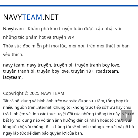
NAVY
TEAM
.NET
Navyteam
- Khám phá kho truyện luôn được cập nhật với
những tác phẩm hot và truyện VIP.
Thỏa sức đọc miễn phí mọi lúc, mọi nơi, trên mọi thiết bị bạn
yêu thích.
navy team
,
navy truyện
,
truyện bl
,
truyện tranh boy love
,
truyện tranh bl
,
truyện boy love
,
truyện 18+
,
roadsteam
,
lazyteam
,
Copyright © 2025 NAVY TEAM
Tất cả nội dung và hình ảnh trên website được sưu tầm, tổng hợp từ
nhiều nguồn trên Internet. Chúng tôi không trực tiếp sở hữu hay chịu
trách nhiệm về tính xác thực tuyệt đối của những thông tin này. Nếu có
bất kỳ nội dung nào vô tình ảnh hưởng đến cá nhân hoặc tổ chức, vui
lòng liên hệ với chúng tôi – chúng tôi sẽ nhanh chóng xem xét và gỡ bỏ
ngay lập tức để đảm bảo quyền lợi của bạn.