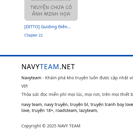
[DITTO] Guiding Điên
Loạn
Chapter 22
NAVY
TEAM
.NET
Navyteam
- Khám phá kho truyện luôn được cập nhật v
VIP.
Thỏa sức đọc miễn phí mọi lúc, mọi nơi, trên mọi thiết b
navy team
,
navy truyện
,
truyện bl
,
truyện tranh boy lov
love
,
truyện 18+
,
roadsteam
,
lazyteam
,
Copyright © 2025 NAVY TEAM