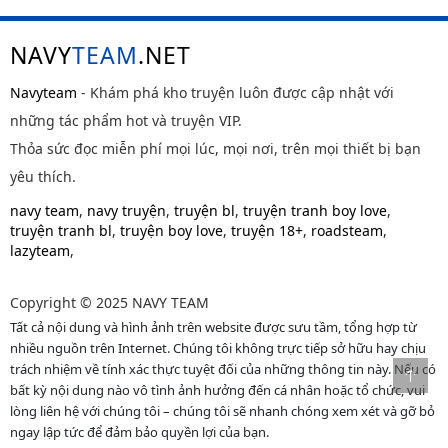
NAVY
TEAM
.NET
Navyteam
- Khám phá kho truyện luôn được cập nhật với
những tác phẩm hot và truyện VIP.
Thỏa sức đọc miễn phí mọi lúc, mọi nơi, trên mọi thiết bị bạn
yêu thích.
navy team
,
navy truyện
,
truyện bl
,
truyện tranh boy love
,
truyện tranh bl
,
truyện boy love
,
truyện 18+
,
roadsteam
,
lazyteam
,
Copyright © 2025 NAVY TEAM
Tất cả nội dung và hình ảnh trên website được sưu tầm, tổng hợp từ
nhiều nguồn trên Internet. Chúng tôi không trực tiếp sở hữu hay chịu
trách nhiệm về tính xác thực tuyệt đối của những thông tin này. Nếu có
bất kỳ nội dung nào vô tình ảnh hưởng đến cá nhân hoặc tổ chức, vui
lòng liên hệ với chúng tôi – chúng tôi sẽ nhanh chóng xem xét và gỡ bỏ
ngay lập tức để đảm bảo quyền lợi của bạn.