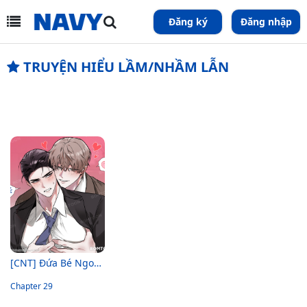
Đăng ký
Đăng nhập
TRUYỆN HIỂU LẦM/NHẦM LẪN
[CNT] Đứa Bé Ngoài Ý Muốn
Chapter 29