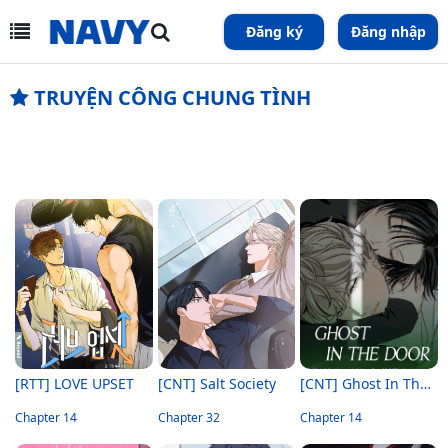
Đăng ký
Đăng nhập
TRUYỆN CÔNG CHUNG TÌNH
[RTT] LOVE UPSET
[CNT] Salt Society
[CNT] Ghost In The Door
Chapter 14
Chapter 32
Chapter 14