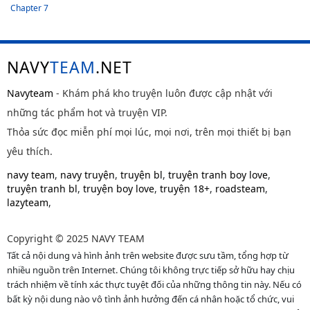
Chapter 7
NAVY
TEAM
.NET
Navyteam
- Khám phá kho truyện luôn được cập nhật với
những tác phẩm hot và truyện VIP.
Thỏa sức đọc miễn phí mọi lúc, mọi nơi, trên mọi thiết bị bạn
yêu thích.
navy team
,
navy truyện
,
truyện bl
,
truyện tranh boy love
,
truyện tranh bl
,
truyện boy love
,
truyện 18+
,
roadsteam
,
lazyteam
,
Copyright © 2025 NAVY TEAM
Tất cả nội dung và hình ảnh trên website được sưu tầm, tổng hợp từ
nhiều nguồn trên Internet. Chúng tôi không trực tiếp sở hữu hay chịu
trách nhiệm về tính xác thực tuyệt đối của những thông tin này. Nếu có
bất kỳ nội dung nào vô tình ảnh hưởng đến cá nhân hoặc tổ chức, vui