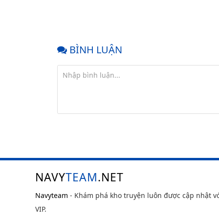
BÌNH LUẬN
NAVY
TEAM
.NET
Navyteam
- Khám phá kho truyện luôn được cập nhật v
VIP.