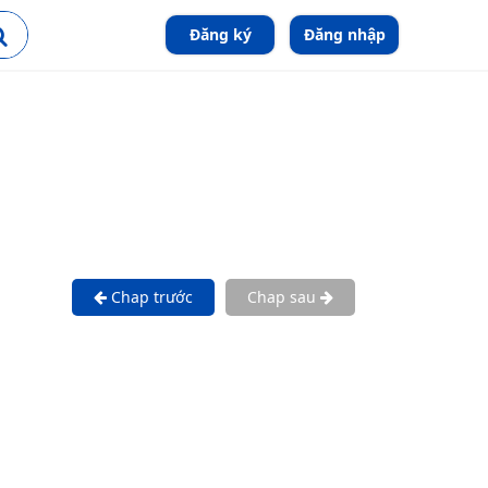
Đăng ký
Đăng nhập
Chap trước
Chap sau