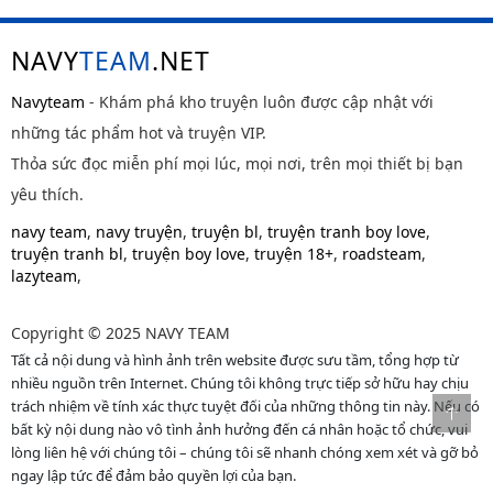
NAVY
TEAM
.NET
Navyteam
- Khám phá kho truyện luôn được cập nhật với
những tác phẩm hot và truyện VIP.
Thỏa sức đọc miễn phí mọi lúc, mọi nơi, trên mọi thiết bị bạn
yêu thích.
navy team
,
navy truyện
,
truyện bl
,
truyện tranh boy love
,
truyện tranh bl
,
truyện boy love
,
truyện 18+
,
roadsteam
,
lazyteam
,
Copyright © 2025 NAVY TEAM
Tất cả nội dung và hình ảnh trên website được sưu tầm, tổng hợp từ
nhiều nguồn trên Internet. Chúng tôi không trực tiếp sở hữu hay chịu
trách nhiệm về tính xác thực tuyệt đối của những thông tin này. Nếu có
bất kỳ nội dung nào vô tình ảnh hưởng đến cá nhân hoặc tổ chức, vui
lòng liên hệ với chúng tôi – chúng tôi sẽ nhanh chóng xem xét và gỡ bỏ
ngay lập tức để đảm bảo quyền lợi của bạn.