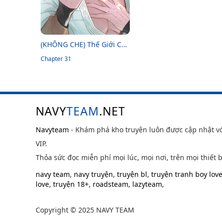
(KHÔNG CHE) Thế Giới Của
Tôi
Chapter 31
NAVY
TEAM
.NET
Navyteam
- Khám phá kho truyện luôn được cập nhật v
VIP.
Thỏa sức đọc miễn phí mọi lúc, mọi nơi, trên mọi thiết b
navy team
,
navy truyện
,
truyện bl
,
truyện tranh boy lov
love
,
truyện 18+
,
roadsteam
,
lazyteam
,
Copyright © 2025 NAVY TEAM