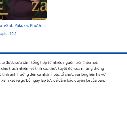
om/Sub Yakuza: Phương
háp Dạy Dỗ Cậu Em Trai
apter 10.2
t Trị
site được sưu tầm, tổng hợp từ nhiều nguồn trên Internet.
 chịu trách nhiệm về tính xác thực tuyệt đối của những thông
ô tình ảnh hưởng đến cá nhân hoặc tổ chức, vui lòng liên hệ với
 xem xét và gỡ bỏ ngay lập tức để đảm bảo quyền lợi của bạn.