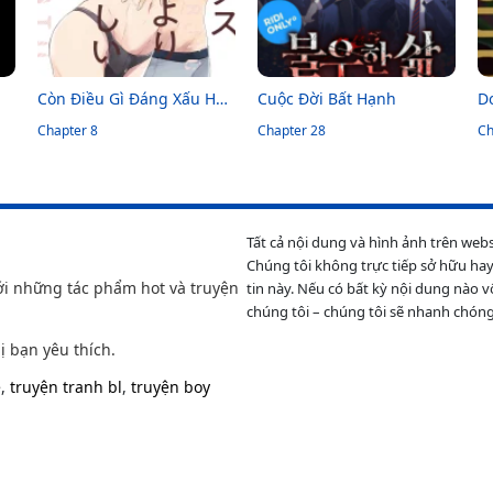
Còn Điều Gì Đáng Xấu Hổ
Cuộc Đời Bất Hạnh
D
Hơn Sex?
Chapter 8
Chapter 28
P
Ch
Bấ
Tất cả nội dung và hình ảnh trên web
Chúng tôi không trực tiếp sở hữu hay
ới những tác phẩm hot và truyện
tin này. Nếu có bất kỳ nội dung nào v
chúng tôi – chúng tôi sẽ nhanh chóng
ị bạn yêu thích.
e
,
truyện tranh bl
,
truyện boy