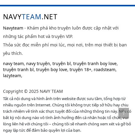
NAVY
TEAM
.NET
Navyteam
- Khám phá kho truyện luôn được cập nhật với
những tác phẩm hot và truyện VIP.
Thỏa sức đọc miễn phí mọi lúc, mọi nơi, trên mọi thiết bị bạn
yêu thích.
navy team
,
navy truyện
,
truyện bl
,
truyện tranh boy love
,
truyện tranh bl
,
truyện boy love
,
truyện 18+
,
roadsteam
,
lazyteam
,
Copyright © 2025 NAVY TEAM
Tất cả nội dung và hình ảnh trên website được sưu tầm, tổng hợp từ
nhiều nguồn trên Internet. Chúng tôi không trực tiếp sở hữu hay chịu
trách nhiệm về tính xác thực tuyệt đối của những thông tin này. Nếu có
bất kỳ nội dung nào vô tình ảnh hưởng đến cá nhân hoặc tổ chức, vui
lòng liên hệ với chúng tôi – chúng tôi sẽ nhanh chóng xem xét và gỡ bỏ
ngay lập tức để đảm bảo quyền lợi của bạn.