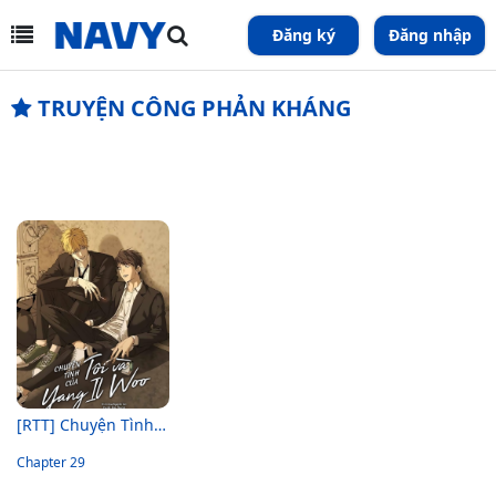
Đăng ký
Đăng nhập
TRUYỆN CÔNG PHẢN KHÁNG
[RTT] Chuyện Tình Của Tôi Và Yang Il Woo
Chapter 29