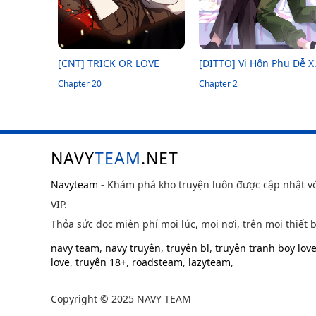
[CNT] TRICK OR LOVE
[DITTO] Vị Hôn Phu Dễ X
Chapter 20
Hổ Của Tôi
Chapter 2
NAVY
TEAM
.NET
Navyteam
- Khám phá kho truyện luôn được cập nhật v
VIP.
Thỏa sức đọc miễn phí mọi lúc, mọi nơi, trên mọi thiết b
navy team
,
navy truyện
,
truyện bl
,
truyện tranh boy lov
love
,
truyện 18+
,
roadsteam
,
lazyteam
,
Copyright © 2025 NAVY TEAM