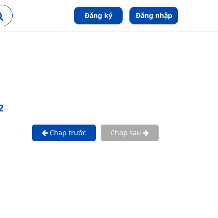
Đăng ký
Đăng nhập
2
Chap trước
Chap sau