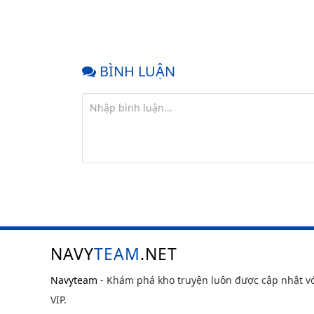
BÌNH LUẬN
NAVY
TEAM
.NET
Navyteam
- Khám phá kho truyện luôn được cập nhật v
VIP.