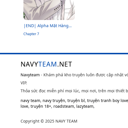
|END| Alpha Mặt Hàng
Không Thể Trả
Chapter 7
NAVY
TEAM
.NET
Navyteam
- Khám phá kho truyện luôn được cập nhật v
VIP.
Thỏa sức đọc miễn phí mọi lúc, mọi nơi, trên mọi thiết b
navy team
,
navy truyện
,
truyện bl
,
truyện tranh boy lov
love
,
truyện 18+
,
roadsteam
,
lazyteam
,
Copyright © 2025 NAVY TEAM