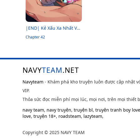
|END| Kẻ Xấu Xa Nhất Vũ
Trụ
Chapter 42
NAVY
TEAM
.NET
Navyteam
- Khám phá kho truyện luôn được cập nhật v
VIP.
Thỏa sức đọc miễn phí mọi lúc, mọi nơi, trên mọi thiết b
navy team
,
navy truyện
,
truyện bl
,
truyện tranh boy lov
love
,
truyện 18+
,
roadsteam
,
lazyteam
,
Copyright © 2025 NAVY TEAM