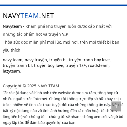
NAVY
TEAM
.NET
Navyteam
- Khám phá kho truyện luôn được cập nhật với
những tác phẩm hot và truyện VIP.
Thỏa sức đọc miễn phí mọi lúc, mọi nơi, trên mọi thiết bị bạn
yêu thích.
navy team
,
navy truyện
,
truyện bl
,
truyện tranh boy love
,
truyện tranh bl
,
truyện boy love
,
truyện 18+
,
roadsteam
,
lazyteam
,
Copyright © 2025 NAVY TEAM
Tất cả nội dung và hình ảnh trên website được sưu tầm, tổng hợp từ
nhiều nguồn trên Internet. Chúng tôi không trực tiếp sở hữu hay chịu
trách nhiệm về tính xác thực tuyệt đối của những thông tin này. Nếu có
bất kỳ nội dung nào vô tình ảnh hưởng đến cá nhân hoặc tổ chức, vui
lòng liên hệ với chúng tôi – chúng tôi sẽ nhanh chóng xem xét và gỡ bỏ
ngay lập tức để đảm bảo quyền lợi của bạn.