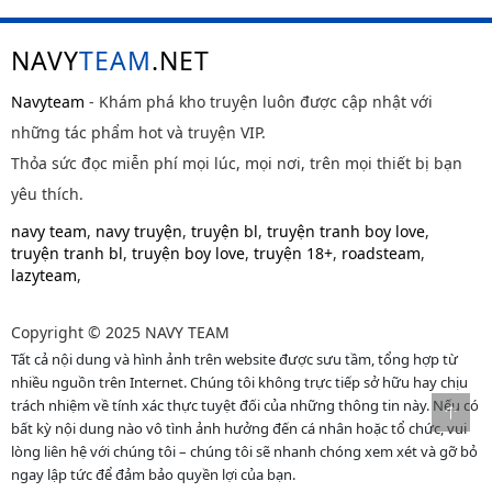
NAVY
TEAM
.NET
Navyteam
- Khám phá kho truyện luôn được cập nhật với
những tác phẩm hot và truyện VIP.
Thỏa sức đọc miễn phí mọi lúc, mọi nơi, trên mọi thiết bị bạn
yêu thích.
navy team
,
navy truyện
,
truyện bl
,
truyện tranh boy love
,
truyện tranh bl
,
truyện boy love
,
truyện 18+
,
roadsteam
,
lazyteam
,
Copyright © 2025 NAVY TEAM
Tất cả nội dung và hình ảnh trên website được sưu tầm, tổng hợp từ
nhiều nguồn trên Internet. Chúng tôi không trực tiếp sở hữu hay chịu
trách nhiệm về tính xác thực tuyệt đối của những thông tin này. Nếu có
bất kỳ nội dung nào vô tình ảnh hưởng đến cá nhân hoặc tổ chức, vui
lòng liên hệ với chúng tôi – chúng tôi sẽ nhanh chóng xem xét và gỡ bỏ
ngay lập tức để đảm bảo quyền lợi của bạn.