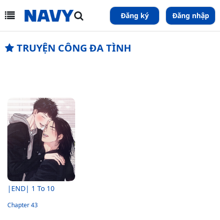
Đăng ký
Đăng nhập
TRUYỆN CÔNG ĐA TÌNH
|END| 1 To 10
Chapter 43