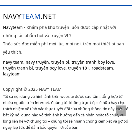
NAVY
TEAM
.NET
Navyteam
- Khám phá kho truyện luôn được cập nhật với
những tác phẩm hot và truyện VIP.
Thỏa sức đọc miễn phí mọi lúc, mọi nơi, trên mọi thiết bị bạn
yêu thích.
navy team
,
navy truyện
,
truyện bl
,
truyện tranh boy love
,
truyện tranh bl
,
truyện boy love
,
truyện 18+
,
roadsteam
,
lazyteam
,
Copyright © 2025 NAVY TEAM
Tất cả nội dung và hình ảnh trên website được sưu tầm, tổng hợp từ
nhiều nguồn trên Internet. Chúng tôi không trực tiếp sở hữu hay chịu
trách nhiệm về tính xác thực tuyệt đối của những thông tin này. Nếu có
bất kỳ nội dung nào vô tình ảnh hưởng đến cá nhân hoặc tổ chức, vui
lòng liên hệ với chúng tôi – chúng tôi sẽ nhanh chóng xem xét và gỡ bỏ
ngay lập tức để đảm bảo quyền lợi của bạn.