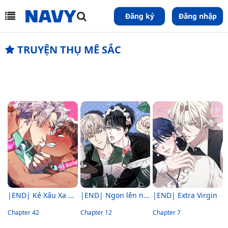
Đăng ký
Đăng nhập
TRUYỆN THỤ MÊ SẮC
|END| Kẻ Xấu Xa Nhất Vũ Trụ
|END| Ngon lên nào! Nhăm nhăm~
|END| Extra Virgin
Chapter 42
Chapter 12
Chapter 7