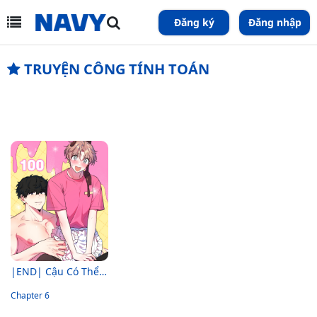
Đăng ký
Đăng nhập
TRUYỆN CÔNG TÍNH TOÁN
|END| Cậu Có Thể Ngừng Thích Tôi Được Không?!
Chapter 6