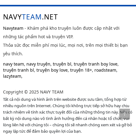
NAVY
TEAM
.NET
Navyteam
- Khám phá kho truyện luôn được cập nhật với
những tác phẩm hot và truyện VIP.
Thỏa sức đọc miễn phí mọi lúc, mọi nơi, trên mọi thiết bị bạn
yêu thích.
navy team
,
navy truyện
,
truyện bl
,
truyện tranh boy love
,
truyện tranh bl
,
truyện boy love
,
truyện 18+
,
roadsteam
,
lazyteam
,
Copyright © 2025 NAVY TEAM
Tất cả nội dung và hình ảnh trên website được sưu tầm, tổng hợp từ
nhiều nguồn trên Internet. Chúng tôi không trực tiếp sở hữu hay chịu
trách nhiệm về tính xác thực tuyệt đối của những thông tin này. Nếu có
bất kỳ nội dung nào vô tình ảnh hưởng đến cá nhân hoặc tổ chức, vui
lòng liên hệ với chúng tôi – chúng tôi sẽ nhanh chóng xem xét và gỡ bỏ
ngay lập tức để đảm bảo quyền lợi của bạn.