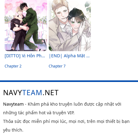
[DITTO] Vị Hôn Phu Dễ Xấu Hổ Của Tôi
|END| Alpha Mặt Hàng Không Thể Trả
Chapter 2
Chapter 7
NAVY
TEAM
.NET
Navyteam
- Khám phá kho truyện luôn được cập nhật với
những tác phẩm hot và truyện VIP.
Thỏa sức đọc miễn phí mọi lúc, mọi nơi, trên mọi thiết bị bạn
yêu thích.