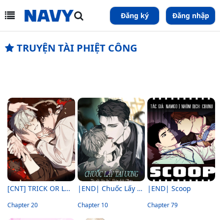
Đăng ký
Đăng nhập
TRUYỆN TÀI PHIỆT CÔNG
[CNT] TRICK OR LOVE
|END| Chuốc Lấy Tai Ương
|END| Scoop
Chapter 20
Chapter 10
Chapter 79